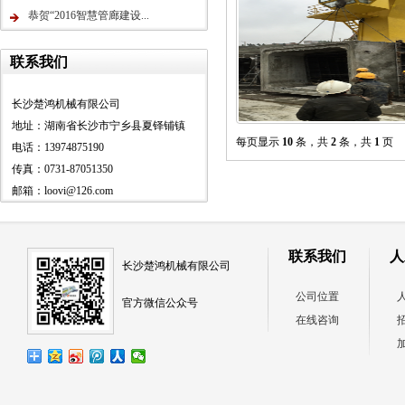
恭贺“2016智慧管廊建设...
联系我们
长沙楚鸿机械有限公司
地址：湖南省长沙市宁乡县夏铎铺镇
每页显示
10
条，共
2
条，共
1
页
电话：13974875190
传真：0731-87051350
邮箱：loovi@126.com
联系我们
人
长沙楚鸿机械有限公司
公司位置
官方微信公众号
在线咨询